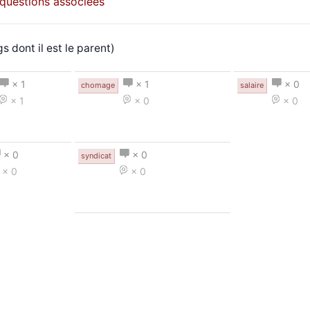
s questions associées
s dont il est le parent)
× 1
× 1
× 0
chomage
salaire
× 1
× 0
× 0
× 0
× 0
syndicat
× 0
× 0