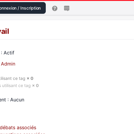
nnexion / Inscription
ail
: Actif
:
Admin
ilisant ce tag
× 0
 utilisant ce tag
× 0
ent : Aucun
s débats associés