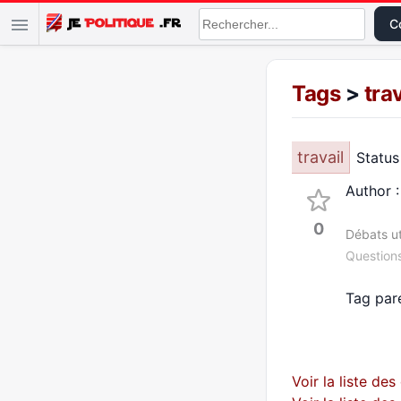
Co
Tags
>
trav
travail
Status 
Author 
0
Débats ut
Questions
Tag par
Voir la liste de