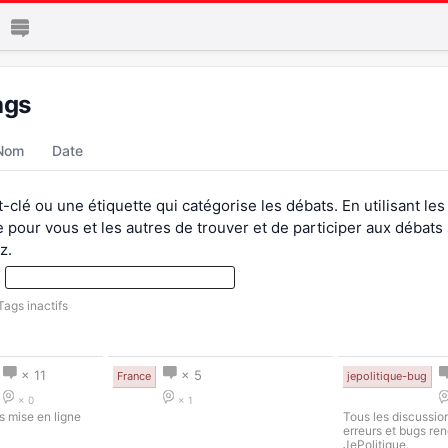
ags
Nom
Date
-clé ou une étiquette qui catégorise les débats. En utilisant le
e pour vous et les autres de trouver et de participer aux débats
z.
:
Tags inactifs
× 11
× 5
France
jepolitique-bug
× 0
× 1
s mise en ligne
Tous les discussio
erreurs et bugs re
JePolitique.