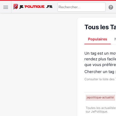
Tous les T
Populaires
Un tag est un mot
rendez plus facil
que vous préfére
Chercher un tag 
Consulter la liste des 
jepolitique-actualité
Toutes les actualitée
sur JePolitique.