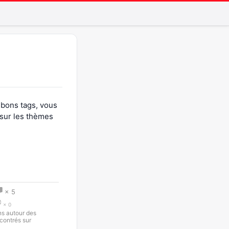
s bons tags, vous
 sur les thèmes
× 5
× 0
ns autour des
ncontrés sur