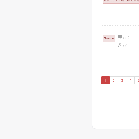
élection présidentiell
× 2
Syriza
× 0
1
2
3
4