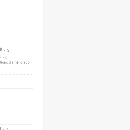
4
× 3
× 0
tions d'amélioration
× 2