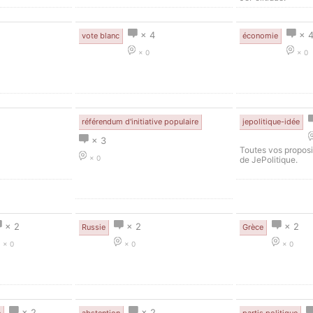
× 4
× 
vote blanc
économie
× 0
× 0
référendum d'initiative populaire
jepolitique-idée
× 3
Toutes vos proposi
× 0
de JePolitique.
× 2
× 2
× 2
Russie
Grèce
× 0
× 0
× 0
× 2
× 2