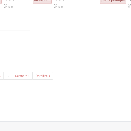
e
abstention
partis politique
× 0
× 0
5
…
Suivante ›
Dernière »