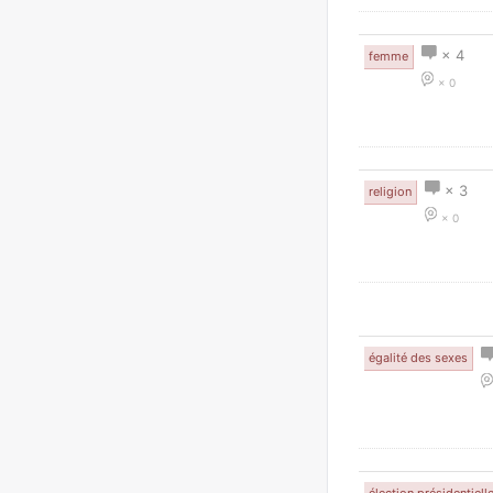
× 4
femme
× 0
× 3
religion
× 0
égalité des sexes