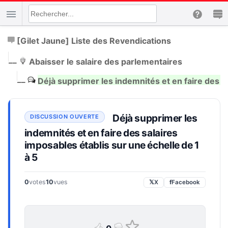
[Gilet Jaune] Liste des Revendications
|
__
Abaisser le salaire des parlementaires
|
__
Déjà supprimer les indemnités et en faire des sa
Déjà supprimer les
indemnités et en faire des salaires
imposables établis sur une échelle de 1
à 5
0
votes
10
vues
𝕏
X
f
Facebook