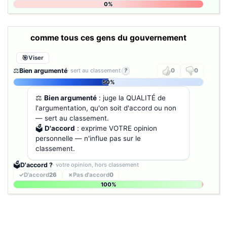
0%
comme tous ces gens du gouvernement
Viser
⚖️
Bien argumenté
· sert au classement
?
0
0
50%
⚖️
Bien argumenté
: juge la QUALITÉ de
l'argumentation, qu'on soit d'accord ou non
— sert au classement.
🗳️
D'accord
: exprime VOTRE opinion
personnelle — n'influe pas sur le
classement.
🗳️
D'accord ?
· votre opinion, hors classement
✓
D'accord
26
✗
Pas d'accord
0
100%