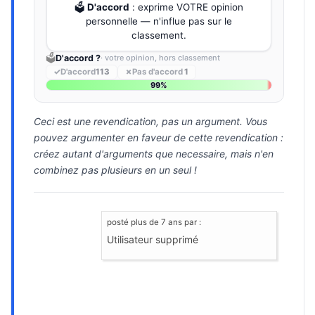
🗳️
D'accord
: exprime VOTRE opinion
personnelle — n'influe pas sur le
classement.
🗳️
D'accord ?
· votre opinion, hors classement
✓
D'accord
113
✗
Pas d'accord
1
99%
Ceci est une revendication, pas un argument. Vous
pouvez argumenter en faveur de cette revendication :
créez autant d'arguments que necessaire, mais n'en
combinez pas plusieurs en un seul !
posté
plus de 7 ans
par :
Utilisateur supprimé