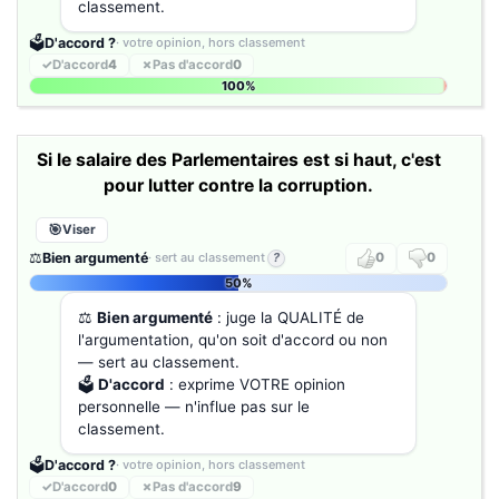
classement.
🗳️
D'accord ?
· votre opinion, hors classement
✓
D'accord
4
✗
Pas d'accord
0
100%
Si le salaire des Parlementaires est si haut, c'est
pour lutter contre la corruption.
Viser
⚖️
Bien argumenté
· sert au classement
?
0
0
50%
⚖️
Bien argumenté
: juge la QUALITÉ de
l'argumentation, qu'on soit d'accord ou non
— sert au classement.
🗳️
D'accord
: exprime VOTRE opinion
personnelle — n'influe pas sur le
classement.
🗳️
D'accord ?
· votre opinion, hors classement
✓
D'accord
0
✗
Pas d'accord
9