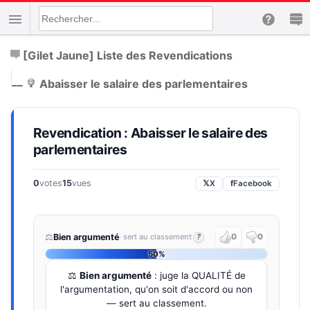
[Gilet Jaune] Liste des Revendications
|
__
Abaisser le salaire des parlementaires
Revendication : Abaisser le salaire des
parlementaires
0
votes
15
vues
𝕏
X
f
Facebook
⚖️
Bien argumenté
· sert au classement
?
0
0
50%
⚖️
Bien argumenté
: juge la QUALITÉ de
l'argumentation, qu'on soit d'accord ou non
— sert au classement.