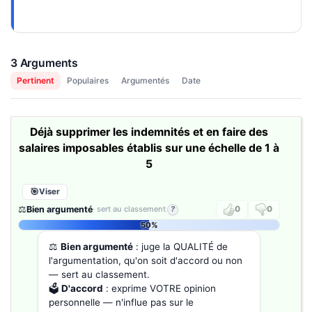
3 Arguments
Pertinent
Populaires
Argumentés
Date
Déjà supprimer les indemnités et en faire des
salaires imposables établis sur une échelle de 1 à
5
Viser
⚖️
Bien argumenté
· sert au classement
?
0
0
50%
⚖️
Bien argumenté
: juge la QUALITÉ de
l'argumentation, qu'on soit d'accord ou non
— sert au classement.
🗳️
D'accord
: exprime VOTRE opinion
personnelle — n'influe pas sur le