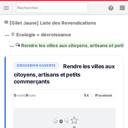
[Gilet Jaune] Liste des Revendications
|
__
Ecologie = décroissance
|
__
Rendre les villes aux citoyens, artisans et pet
Rendre les villes aux
citoyens, artisans et petits
commerçants
0
votes
9
vues
𝕏
X
f
Facebook
0
0