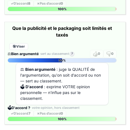
✓
D'accord
8
✗
Pas d'accord
0
100%
Que la publicité et le packaging soit limités et
taxés
Viser
⚖️
Bien argumenté
· sert au classement
?
0
0
50%
⚖️
Bien argumenté
: juge la QUALITÉ de
l'argumentation, qu'on soit d'accord ou non
— sert au classement.
🗳️
D'accord
: exprime VOTRE opinion
personnelle — n'influe pas sur le
classement.
🗳️
D'accord ?
· votre opinion, hors classement
✓
D'accord
7
✗
Pas d'accord
0
100%