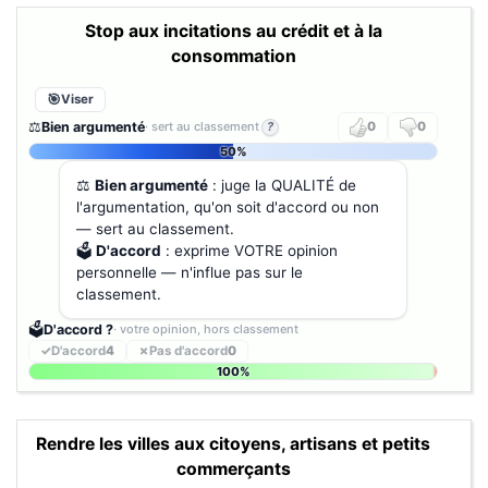
Stop aux incitations au crédit et à la
consommation
Viser
⚖️
Bien argumenté
· sert au classement
?
0
0
50%
⚖️
Bien argumenté
: juge la QUALITÉ de
l'argumentation, qu'on soit d'accord ou non
— sert au classement.
🗳️
D'accord
: exprime VOTRE opinion
personnelle — n'influe pas sur le
classement.
🗳️
D'accord ?
· votre opinion, hors classement
✓
D'accord
4
✗
Pas d'accord
0
100%
Rendre les villes aux citoyens, artisans et petits
commerçants