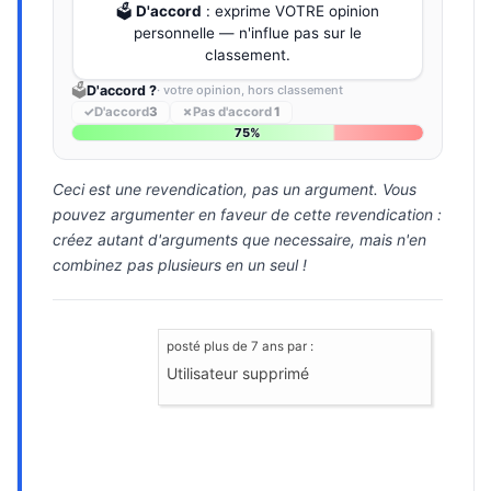
🗳️
D'accord
: exprime VOTRE opinion
personnelle — n'influe pas sur le
classement.
🗳️
D'accord ?
· votre opinion, hors classement
✓
D'accord
3
✗
Pas d'accord
1
75%
Ceci est une revendication, pas un argument. Vous
pouvez argumenter en faveur de cette revendication :
créez autant d'arguments que necessaire, mais n'en
combinez pas plusieurs en un seul !
posté
plus de 7 ans
par :
Utilisateur supprimé