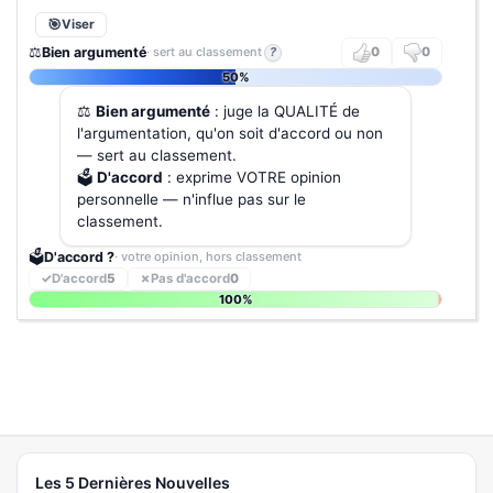
Viser
⚖️
Bien argumenté
· sert au classement
?
0
0
50%
⚖️
Bien argumenté
: juge la QUALITÉ de
l'argumentation, qu'on soit d'accord ou non
— sert au classement.
🗳️
D'accord
: exprime VOTRE opinion
personnelle — n'influe pas sur le
classement.
🗳️
D'accord ?
· votre opinion, hors classement
✓
D'accord
5
✗
Pas d'accord
0
100%
Les 5 Dernières Nouvelles