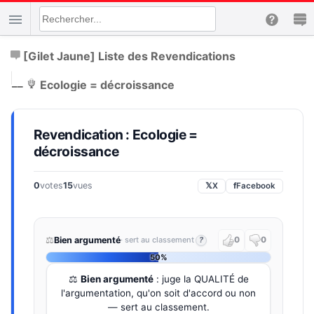
[Gilet Jaune] Liste des Revendications
|
__
Ecologie = décroissance
Revendication : Ecologie =
décroissance
0
votes
15
vues
𝕏
X
f
Facebook
⚖️
Bien argumenté
· sert au classement
?
0
0
50%
⚖️
Bien argumenté
: juge la QUALITÉ de
l'argumentation, qu'on soit d'accord ou non
— sert au classement.