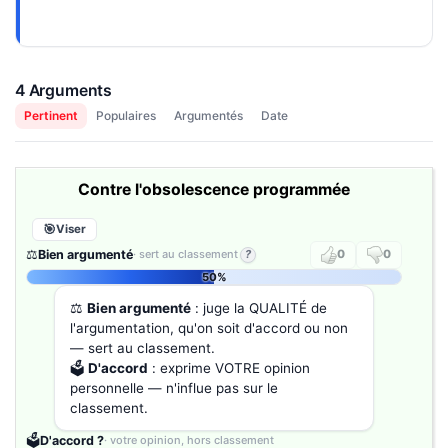
4 Arguments
Pertinent
Populaires
Argumentés
Date
Contre l'obsolescence programmée
Viser
⚖️
Bien argumenté
· sert au classement
?
0
0
50%
⚖️
Bien argumenté
: juge la QUALITÉ de
l'argumentation, qu'on soit d'accord ou non
— sert au classement.
🗳️
D'accord
: exprime VOTRE opinion
personnelle — n'influe pas sur le
classement.
🗳️
D'accord ?
· votre opinion, hors classement