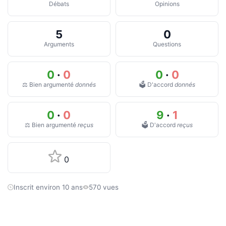
Débats
Opinions
5
0
Arguments
Questions
0
·
0
0
·
0
⚖️ Bien argumenté
donnés
🗳️ D'accord
donnés
0
·
0
9
·
1
⚖️ Bien argumenté
reçus
🗳️ D'accord
reçus
0
Inscrit environ 10 ans
570 vues