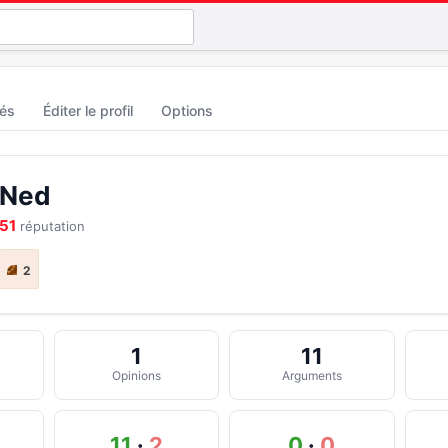
tés
Éditer le profil
Options
Ned
51
réputation
2
1
11
Opinions
Arguments
11
·
2
0
·
0