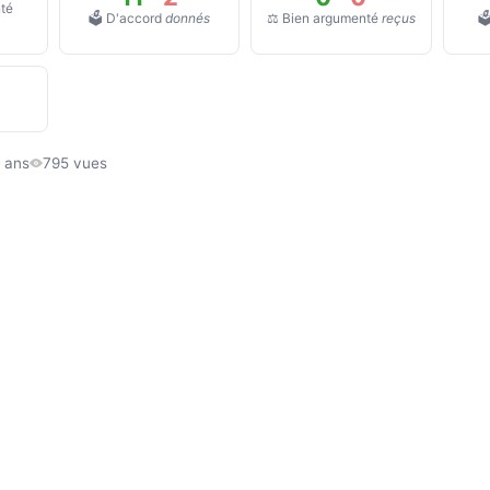
té
🗳️ D'accord
donnés
⚖️ Bien argumenté
reçus

0 ans
795 vues