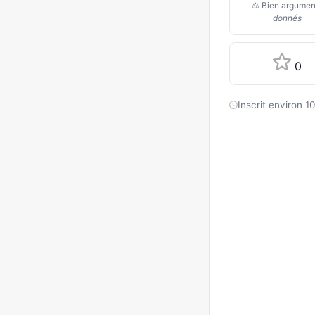
⚖️ Bien argumen
donnés
0
Inscrit environ 1