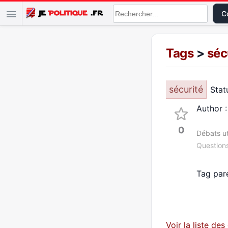
Co
Tags
>
séc
sécurité
Statu
Author 
0
Débats ut
Questions
Tag par
Voir la liste de