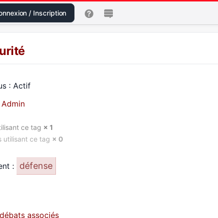
nnexion / Inscription
urité
s : Actif
:
Admin
ilisant ce tag
× 1
 utilisant ce tag
× 0
défense
ent :
s débats associés