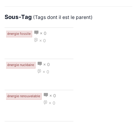
Sous-Tag
(Tags dont il est le parent)
× 0
énergie fossile
× 0
× 0
énergie nucléaire
× 0
× 0
énergie renouvelable
× 0