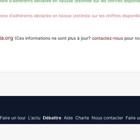
e d'adhérents déclarée en hausse (estimée sur les chiffres disponib
e d'adhérents déclarée en baisse (estimée sur les chiffres disponibl
ia.org
(Ces informations ne sont plus à jour?
contactez-nous
pour nou
Faire un tour
L'actu
Débattre
Aide
Charte
Nous contacter
Faire 
© 2026
JePolitique.fr
inspired by © 2026 stack exchange inc; user contributions 
3.0
with
attribution required