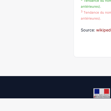
Tendance du nombr
antérieures).
3
Tendance du nombr
antérieures).
Source:
wikiped
Democracy process 