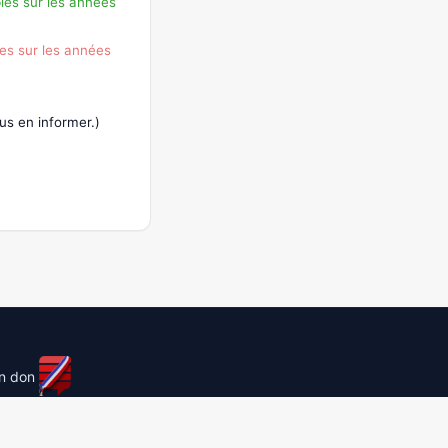
les sur les années
es sur les années
s en informer.)
un don
licensed under
cc by-sa