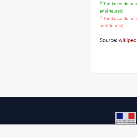
3
Tendance du nombr
antérieures).
3
Tendance du nombr
antérieures).
Source:
wikiped
Democracy process 