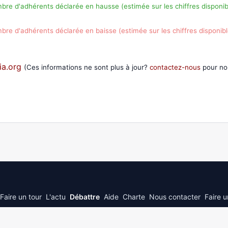
e d'adhérents déclarée en hausse (estimée sur les chiffres disponib
e d'adhérents déclarée en baisse (estimée sur les chiffres disponibl
ia.org
(Ces informations ne sont plus à jour?
contactez-nous
pour nou
Faire un tour
L'actu
Débattre
Aide
Charte
Nous contacter
Faire 
© 2026
JePolitique.fr
inspired by © 2026 stack exchange inc; user contributions 
3.0
with
attribution required