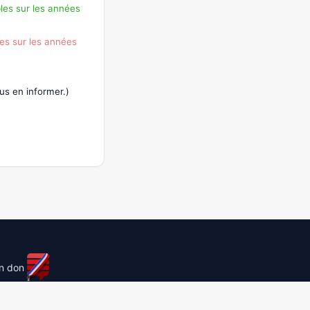
les sur les années
es sur les années
s en informer.)
un don
licensed under
cc by-sa