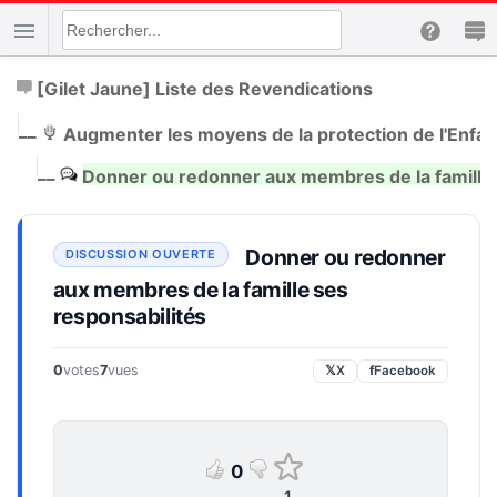
[Gilet Jaune] Liste des Revendications
|
__
Augmenter les moyens de la protection de l'Enfa
|
__
Donner ou redonner aux membres de la famille 
Donner ou redonner
aux membres de la famille ses
responsabilités
0
votes
7
vues
𝕏
X
f
Facebook
0
1