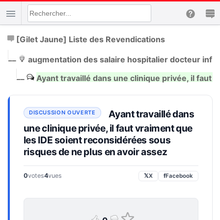
[Gilet Jaune] Liste des Revendications
|
__
augmentation des salaire hospitalier docteur infir
|
__
Ayant travaillé dans une clinique privée, il fau
Ayant travaillé dans
une clinique privée, il faut vraiment que
les IDE soient reconsidérées sous
risques de ne plus en avoir assez
0
votes
4
vues
𝕏
X
f
Facebook