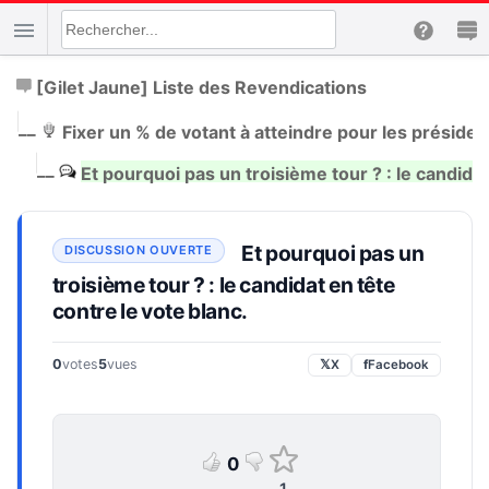
[Gilet Jaune] Liste des Revendications
|
__
Fixer un % de votant à atteindre pour les président
|
__
Et pourquoi pas un troisième tour ? : le candidat
Et pourquoi pas un
troisième tour ? : le candidat en tête
contre le vote blanc.
0
votes
5
vues
𝕏
X
f
Facebook
0
1