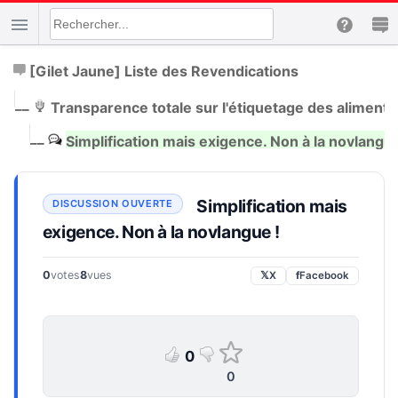
[Gilet Jaune] Liste des Revendications
|
__
Transparence totale sur l'étiquetage des aliments
|
__
Simplification mais exigence. Non à la novlangue
Simplification mais
exigence. Non à la novlangue !
0
votes
8
vues
𝕏
X
f
Facebook
0
0