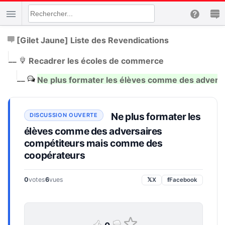
[Gilet Jaune] Liste des Revendications
|
__
Recadrer les écoles de commerce
|
__
Ne plus formater les élèves comme des adver
Ne plus formater les
élèves comme des adversaires
compétiteurs mais comme des
coopérateurs
0
votes
6
vues
𝕏
X
f
Facebook