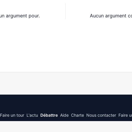
un argument pour.
Aucun argument co
Faire un tour
L'actu
Débattre
Aide
Charte
Nous contacter
Faire 
© 2026
JePolitique.fr
inspired by © 2026 stack exchange inc; user contributions 
3.0
with
attribution required