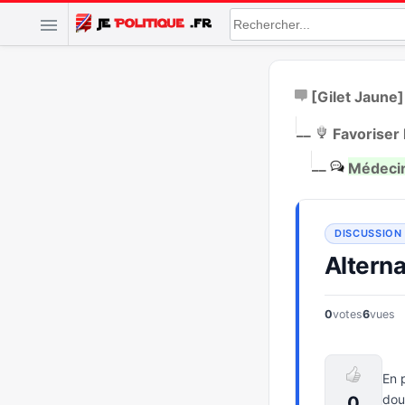
[Gilet Jaune]
|
__
Favoriser 
|
__
Médecin
Altern
0
votes
6
vues
En p
dou
0