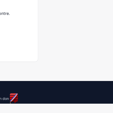
ntre.
un don
licensed under
cc by-sa