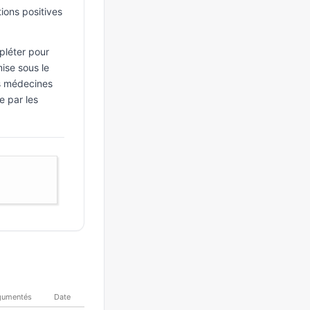
tions positives
pléter pour
ise sous le
es médecines
e par les
gumentés
Date