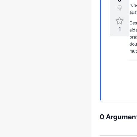
l'un
aus
Ces
1
aid
bra
dou
mut
0 Argument