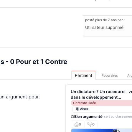
posté
plus de 7 ans
par :
Utilisateur supprimé
 - 0 Pour et 1 Contre
Pertinent
Populaires
Ar
Un dictature ? Un raccourci : 
un argument pour.
dans le développement...
Conteste l'idée
Viser
⚖️
Bien argumenté
· sert au classemen
0
0
50%