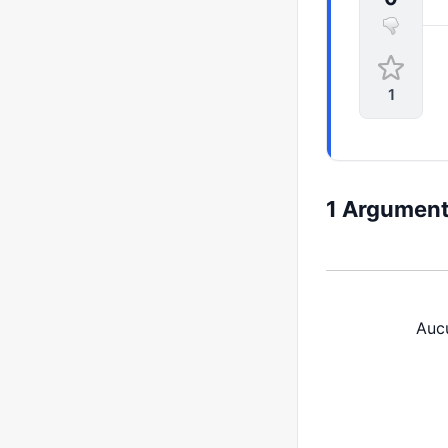
1
1 Arguments
Auc