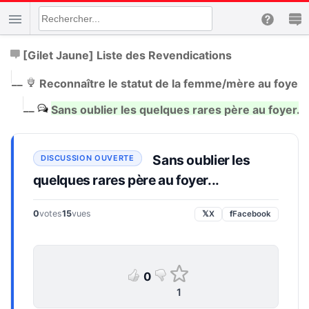
[Gilet Jaune] Liste des Revendications
|
__
Reconnaître le statut de la femme/mère au foyer
|
__
Sans oublier les quelques rares père au foyer...
Sans oublier les
quelques rares père au foyer...
0
votes
15
vues
𝕏
X
f
Facebook
0
1