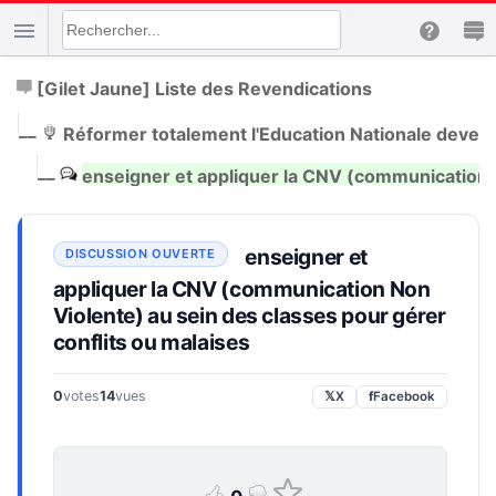
[Gilet Jaune] Liste des Revendications
|
__
Réformer totalement l'Education Nationale deven
|
__
enseigner et appliquer la CNV (communication N
enseigner et
appliquer la CNV (communication Non
Violente) au sein des classes pour gérer
conflits ou malaises
0
votes
14
vues
𝕏
X
f
Facebook