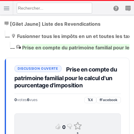
[Gilet Jaune] Liste des Revendications
|
__
Fusionner tous les impôts en un et toutes les taxe
|
__
Prise en compte du patrimoine familial pour le 
Prise en compte du
patrimoine familial pour le calcul d'un
pourcentage d'imposition
0
votes
6
vues
𝕏
X
f
Facebook
0
1