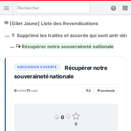
[Gilet Jaune] Liste des Revendications
|
__
Supprimé les traités et accords qui sont anti-dé
|
__
Récupérer notre souveraineté nationale
Récupérer notre
souveraineté nationale
0
votes
11
vues
𝕏
X
f
Facebook
0
0