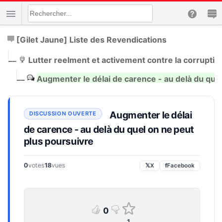
[Gilet Jaune] Liste des Revendications
|
__
Lutter reelment et activement contre la corruptio
|
__
Augmenter le délai de carence - au delà du que
Augmenter le délai
de carence - au delà du quel on ne peut
plus poursuivre
0
votes
18
vues
𝕏
X
f
Facebook
0
1