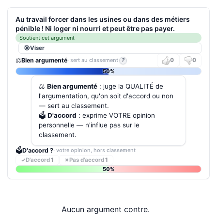
Au travail forcer dans les usines ou dans des métiers
pénible ! Ni loger ni nourri et peut être pas payer.
Soutient cet argument
Viser
⚖️
Bien argumenté
· sert au classement
?
0
0
50%
⚖️
Bien argumenté
: juge la QUALITÉ de
l'argumentation, qu'on soit d'accord ou non
— sert au classement.
🗳️
D'accord
: exprime VOTRE opinion
personnelle — n'influe pas sur le
classement.
🗳️
D'accord ?
· votre opinion, hors classement
✓
D'accord
1
✗
Pas d'accord
1
50%
Aucun argument contre.