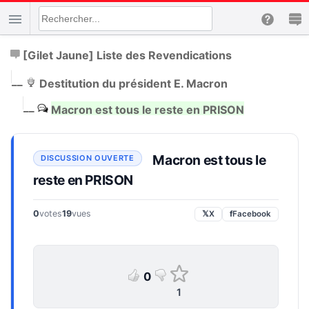
[Gilet Jaune] Liste des Revendications
|
__
Destitution du président E. Macron
|
__
Macron est tous le reste en PRISON
Macron est tous le
reste en PRISON
0
votes
19
vues
𝕏
X
f
Facebook
0
1