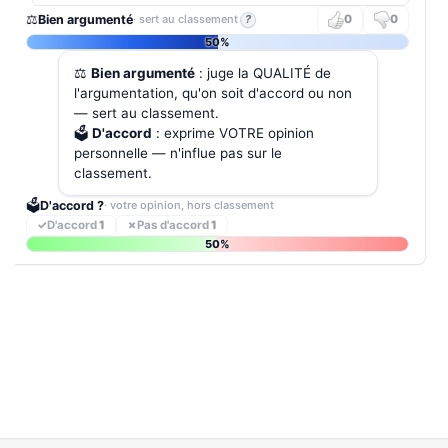
⚖️
Bien argumenté
· sert au classement
?
0
0
50%
⚖️
Bien argumenté
: juge la QUALITÉ de
l'argumentation, qu'on soit d'accord ou non
— sert au classement.
🗳️
D'accord
: exprime VOTRE opinion
personnelle — n'influe pas sur le
classement.
🗳️
D'accord ?
· votre opinion, hors classement
✓
D'accord
1
✗
Pas d'accord
1
50%