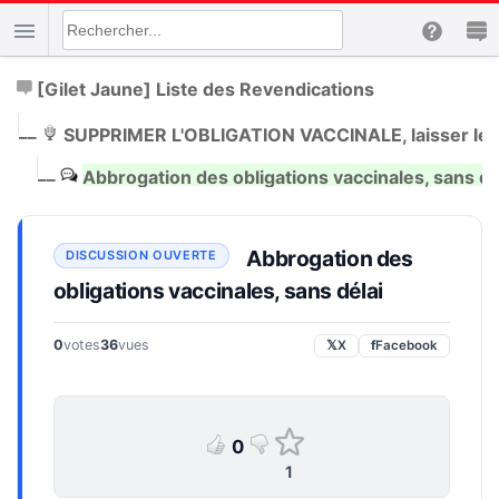
[Gilet Jaune] Liste des Revendications
|
__
SUPPRIMER L'OBLIGATION VACCINALE, laisser le l
|
__
Abbrogation des obligations vaccinales, sans dé
Abbrogation des
obligations vaccinales, sans délai
0
votes
36
vues
𝕏
X
f
Facebook
0
1