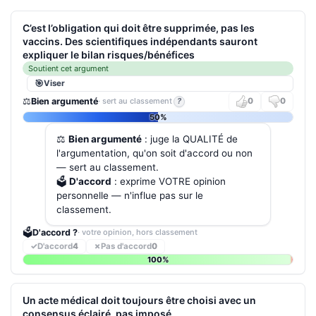
C’est l’obligation qui doit être supprimée, pas les
vaccins. Des scientifiques indépendants sauront
expliquer le bilan risques/bénéfices
Soutient cet argument
Viser
⚖️
Bien argumenté
· sert au classement
?
0
0
50%
⚖️
Bien argumenté
: juge la QUALITÉ de
l'argumentation, qu'on soit d'accord ou non
— sert au classement.
🗳️
D'accord
: exprime VOTRE opinion
personnelle — n'influe pas sur le
classement.
🗳️
D'accord ?
· votre opinion, hors classement
✓
D'accord
4
✗
Pas d'accord
0
100%
Un acte médical doit toujours être choisi avec un
consensus éclairé, pas imposé