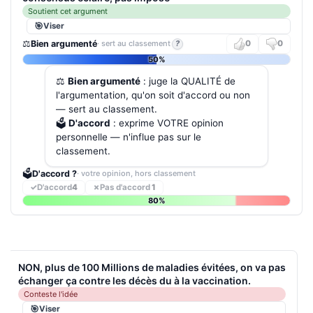
Soutient cet argument
Viser
⚖️
Bien argumenté
· sert au classement
?
0
0
50%
⚖️
Bien argumenté
: juge la QUALITÉ de
l'argumentation, qu'on soit d'accord ou non
— sert au classement.
🗳️
D'accord
: exprime VOTRE opinion
personnelle — n'influe pas sur le
classement.
🗳️
D'accord ?
· votre opinion, hors classement
✓
D'accord
4
✗
Pas d'accord
1
80%
NON, plus de 100 Millions de maladies évitées, on va pas
échanger ça contre les décès du à la vaccination.
Conteste l'idée
Viser