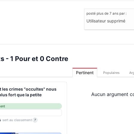
posté
plus de 7 ans
par :
Utilisateur supprimé
 - 1 Pour et 0 Contre
Pertinent
Populaires
Ar
t les crimes "occultes" nous
Aucun argument co
plus fort que la petite
ment
é
· sert au classement
?