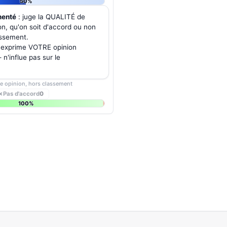
50%
menté
: juge la QUALITÉ de
on, qu'on soit d'accord ou non
assement.
 exprime VOTRE opinion
n'influe pas sur le
re opinion, hors classement
✗
Pas d'accord
0
100%