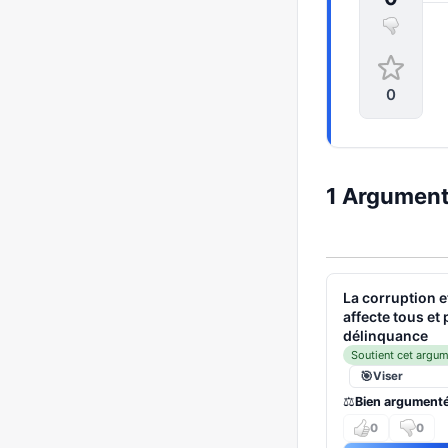
0
1 Arguments
La corruption e
affecte tous et 
délinquance
Soutient cet argu
Viser
⚖️
Bien argument
0
0