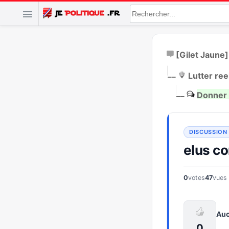
[Gilet Jaune]
|
__
Lutter ree
|
__
Donner 
elus c
0
votes
47
vues
Auc
0