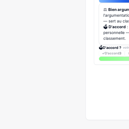
⚖️
Bien argu
l'argumentati
— sert au cl
🗳️
D'accord
:
personnelle — 
classement.
🗳️
D'accord ?
· vot
✓
D'accord
3