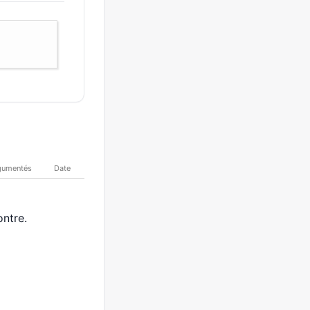
gumentés
Date
ntre.