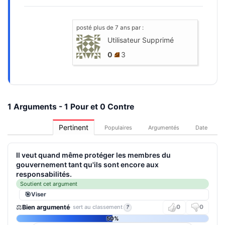
posté
plus de 7 ans
par :
Utilisateur Supprimé
0
3
1 Arguments - 1 Pour et 0 Contre
Pertinent
Populaires
Argumentés
Date
Il veut quand même protéger les membres du
gouvernement tant qu'ils sont encore aux
responsabilités.
Soutient cet argument
Viser
⚖️
Bien argumenté
· sert au classement
?
0
0
50%