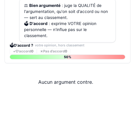
⚖️
Bien argumenté
: juge la QUALITÉ de
l'argumentation, qu'on soit d'accord ou non
— sert au classement.
🗳️
D'accord
: exprime VOTRE opinion
personnelle — n'influe pas sur le
classement.
🗳️
D'accord ?
· votre opinion, hors classement
✓
D'accord
0
✗
Pas d'accord
0
50%
Aucun argument contre.