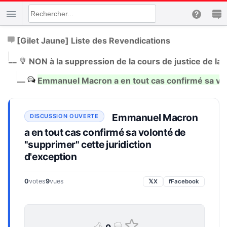
[Gilet Jaune] Liste des Revendications
|
__
NON à la suppression de la cours de justice de la 
|
__
Emmanuel Macron a en tout cas confirmé sa volo
Emmanuel Macron
a en tout cas confirmé sa volonté de
"supprimer" cette juridiction
d'exception
0
votes
9
vues
𝕏
X
f
Facebook