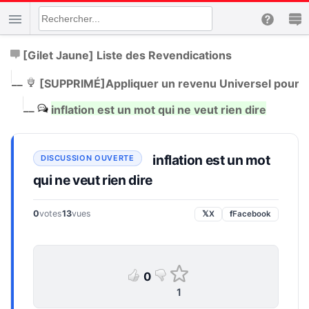
[Gilet Jaune] Liste des Revendications
|
__
[SUPPRIMÉ]
Appliquer un revenu Universel pour tou
|
__
inflation est un mot qui ne veut rien dire
inflation est un mot
qui ne veut rien dire
0
votes
13
vues
𝕏
X
f
Facebook
0
1