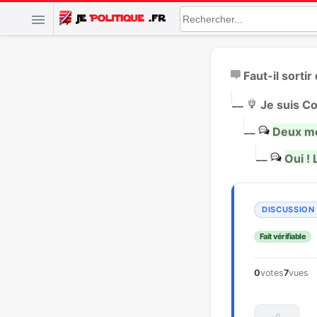
Faut-il sorti
|
__
Je suis C
|
__
Deux mon
|
__
Oui ! 
Fait vérifiable
0
votes
7
vues