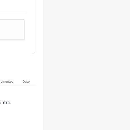
gumentés
Date
ntre.