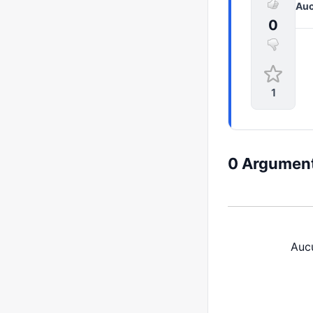
Auc
0
1
0 Argument
Auc