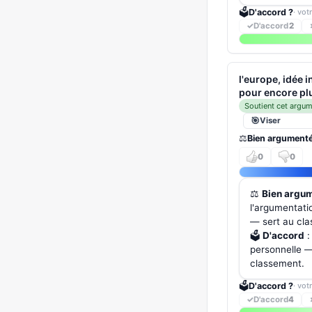
🗳️
D'accord ?
· vot
✓
D'accord
2
l'europe, idée 
pour encore pl
Soutient cet argu
Viser
⚖️
Bien argument
0
0
⚖️
Bien argu
l'argumentati
— sert au cl
🗳️
D'accord
:
personnelle — 
classement.
🗳️
D'accord ?
· vot
✓
D'accord
4