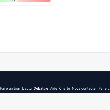
57%
Faire un tour
L'actu
Débattre
Aide
Charte
Nous contacter
Faire 
© 2026
JePolitique.fr
inspired by © 2026 stack exchange inc; user contributions 
3.0
with
attribution required