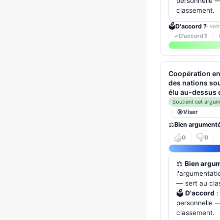
personnelle — 
classement.
🗳️
D'accord ?
· vot
✓
D'accord
1
Coopération en
des nations sou
élu au-dessus 
Soutient cet argu
Viser
⚖️
Bien argument
0
0
⚖️
Bien argu
l'argumentati
— sert au cl
🗳️
D'accord
:
personnelle — 
classement.