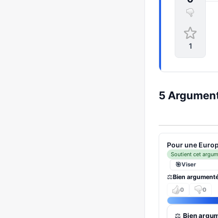
1
5 Arguments
Pour une Europ
Soutient cet argu
Viser
⚖️
Bien argument
0
0
⚖️
Bien argu