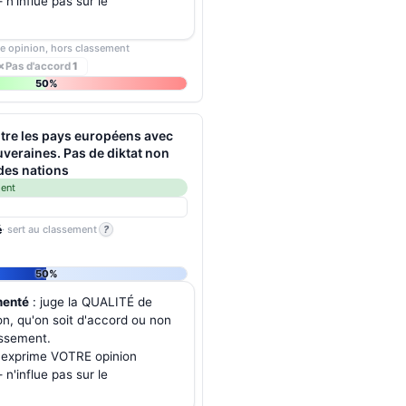
n'influe pas sur le
re opinion, hors classement
✗
Pas d'accord
1
50%
tre les pays européens avec
veraines. Pas de diktat non
des nations
ment
é
· sert au classement
?
50%
menté
: juge la QUALITÉ de
on, qu'on soit d'accord ou non
assement.
 exprime VOTRE opinion
n'influe pas sur le