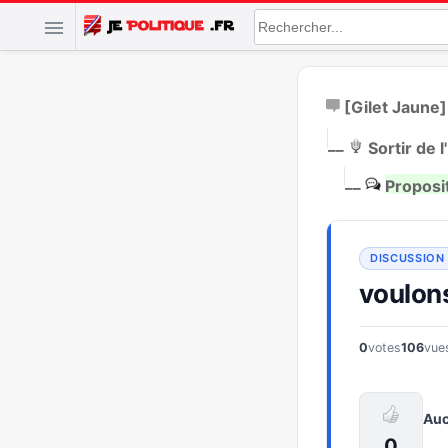
[Gilet Jaune]
|
__
Sortir de
|
__
Proposit
voulons
0
votes
106
vue
Auc
0