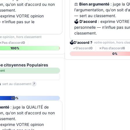
⚖️
Bien argumenté
: juge la 
on, qu'on soit d'accord ou non
l'argumentation, qu'on soit d
assement.
— sert au classement.
 exprime VOTRE opinion
🗳️
D'accord
: exprime VOTRE 
n'influe pas sur le
personnelle — n'influe pas sur
classement.
re opinion, hors classement
🗳️
D'accord ?
· votre opinion, hors cl
✗
Pas d'accord
0
100%
✓
D'accord
0
✗
Pas d'accord
6
0%
e citoyennes Populaires
ment
é
· sert au classement
?
50%
menté
: juge la QUALITÉ de
on, qu'on soit d'accord ou non
assement.
 exprime VOTRE opinion