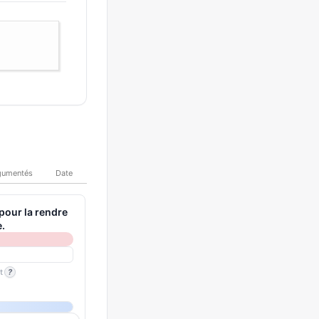
gumentés
Date
 pour la rendre
e.
t
?