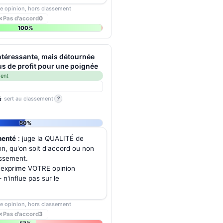
re opinion, hors classement
✗
Pas d'accord
0
100%
intéressante, mais détournée
us de profit pour une poignée
ment
é
· sert au classement
?
50%
menté
: juge la QUALITÉ de
on, qu'on soit d'accord ou non
assement.
 exprime VOTRE opinion
n'influe pas sur le
re opinion, hors classement
✗
Pas d'accord
3