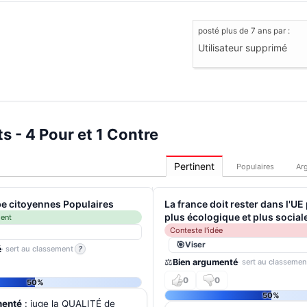
posté
plus de 7 ans
par :
Utilisateur supprimé
 - 4 Pour et 1 Contre
Pertinent
Populaires
Ar
e citoyennes Populaires
La france doit rester dans l'UE
plus écologique et plus social
ment
Conteste l'idée
Viser
é
· sert au classement
?
⚖️
Bien argumenté
· sert au classemen
0
0
50%
50%
menté
: juge la QUALITÉ de