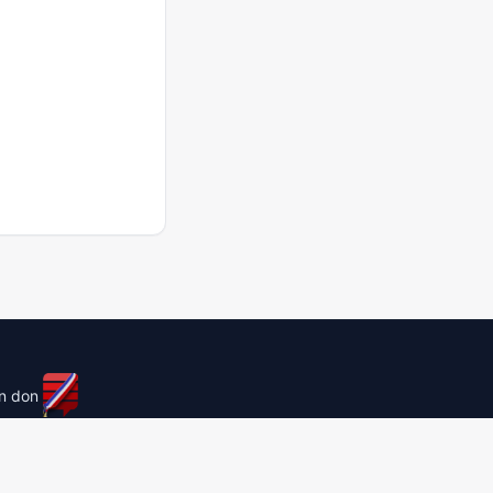
un don
licensed under
cc by-sa