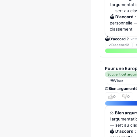
l'argumentati
— sert au cl
🗳️
D'accord
:
personnelle — 
classement.
🗳️
D'accord ?
· vot
✓
D'accord
2
Pour une Europ
Soutient cet argu
Viser
⚖️
Bien argument
0
0
⚖️
Bien argu
l'argumentati
— sert au cl
🗳️
D'accord
: