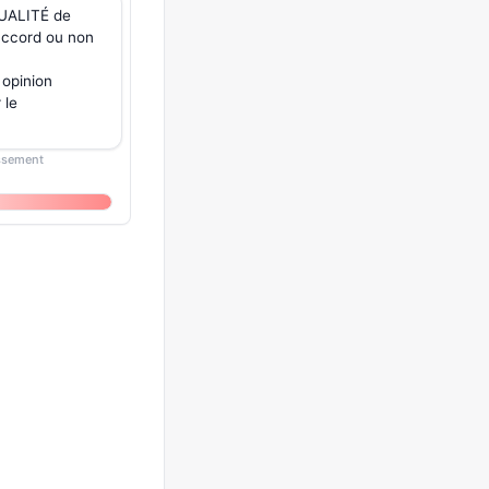
QUALITÉ de
'accord ou non
opinion
 le
assement