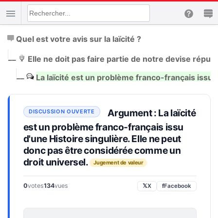
Quel est votre avis sur la laïcité ?
|
__
Elle ne doit pas faire partie de notre devise républ
|
__
La laïcité est un problème franco-français issu 
Argument : La laïcité
est un problème franco-français issu
d'une Histoire singulière. Elle ne peut
donc pas être considérée comme un
droit universel.
Jugement de valeur
0
votes
134
vues
𝕏
X
f
Facebook