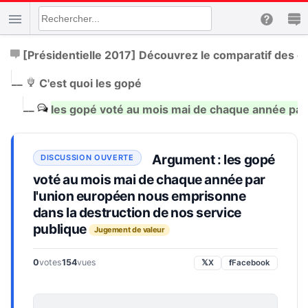
[Présidentielle 2017] Découvrez le comparatif des c
|
__
C'est quoi les gopé
|
__
les gopé voté au mois mai de chaque année par
Argument : les gopé
voté au mois mai de chaque année par
l'union européen nous emprisonne
dans la destruction de nos service
publique
Jugement de valeur
0
votes
154
vues
𝕏
X
f
Facebook