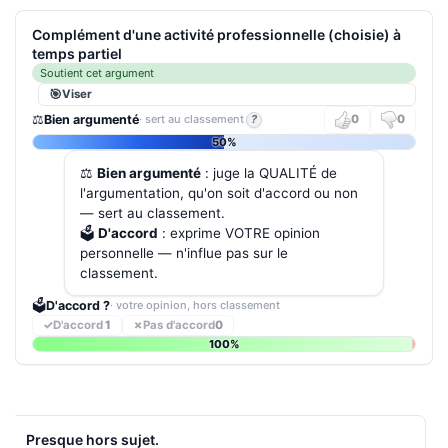
Complément d'une activité professionnelle (choisie) à
temps partiel
Soutient cet argument
Viser
⚖️
Bien argumenté
· sert au classement
?
0
0
50%
⚖️
Bien argumenté
: juge la QUALITÉ de
l'argumentation, qu'on soit d'accord ou non
— sert au classement.
🗳️
D'accord
: exprime VOTRE opinion
personnelle — n'influe pas sur le
classement.
🗳️
D'accord ?
· votre opinion, hors classement
✓
D'accord
1
✗
Pas d'accord
0
100%
Presque hors sujet.