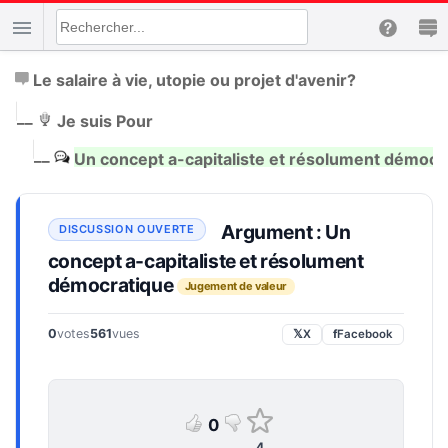
Le salaire à vie, utopie ou projet d'avenir?
|
__
Je suis Pour
|
__
Un concept a-capitaliste et résolument démocr
Argument : Un
concept a-capitaliste et résolument
démocratique
Jugement de valeur
0
votes
561
vues
𝕏
X
f
Facebook
0
4