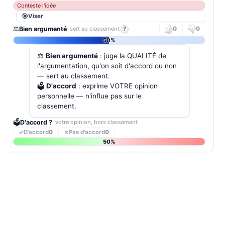
Conteste l'idée
Viser
⚖️
Bien argumenté
· sert au classement
?
0
0
50%
⚖️
Bien argumenté
: juge la QUALITÉ de
l'argumentation, qu'on soit d'accord ou non
— sert au classement.
🗳️
D'accord
: exprime VOTRE opinion
personnelle — n'influe pas sur le
classement.
🗳️
D'accord ?
· votre opinion, hors classement
✓
D'accord
0
✗
Pas d'accord
0
50%