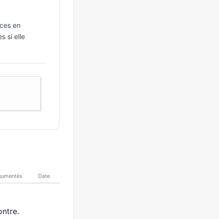
ices en
 si elle
gumentés
Date
ntre.