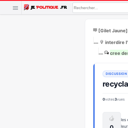
[Gilet Jaune]
|
__
interdire l
|
__
cree de
recycl
0
votes
3
vues
les
leu
0