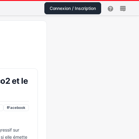
Connexion / Inscription
o2 et le
f
Facebook
ressif sur
si elle émette