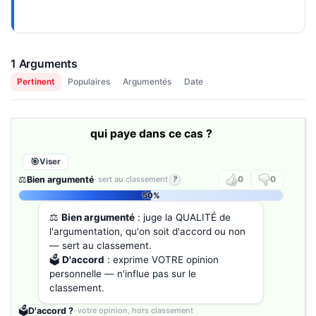
1 Arguments
Pertinent
Populaires
Argumentés
Date
qui paye dans ce cas ?
Viser
⚖️
Bien argumenté
· sert au classement
?
0
0
50%
⚖️
Bien argumenté
: juge la QUALITÉ de
l'argumentation, qu'on soit d'accord ou non
— sert au classement.
🗳️
D'accord
: exprime VOTRE opinion
personnelle — n'influe pas sur le
classement.
🗳️
D'accord ?
· votre opinion, hors classement