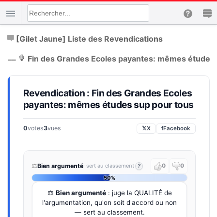
[Gilet Jaune] Liste des Revendications
|
__
Fin des Grandes Ecoles payantes: mêmes études 
Revendication : Fin des Grandes Ecoles
payantes: mêmes études sup pour tous
0
votes
3
vues
𝕏
X
f
Facebook
⚖️
Bien argumenté
· sert au classement
?
0
0
50%
⚖️
Bien argumenté
: juge la QUALITÉ de
l'argumentation, qu'on soit d'accord ou non
— sert au classement.