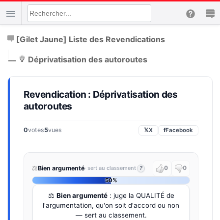
[Gilet Jaune] Liste des Revendications
|
__
Déprivatisation des autoroutes
Revendication : Déprivatisation des
autoroutes
0
votes
5
vues
𝕏
X
f
Facebook
⚖️
Bien argumenté
· sert au classement
?
0
0
50%
⚖️
Bien argumenté
: juge la QUALITÉ de
l'argumentation, qu'on soit d'accord ou non
— sert au classement.