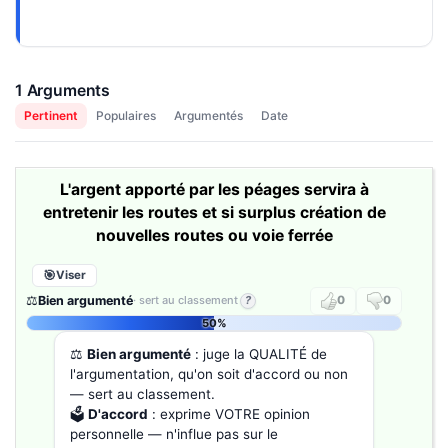
1 Arguments
Pertinent
Populaires
Argumentés
Date
L'argent apporté par les péages servira à
entretenir les routes et si surplus création de
nouvelles routes ou voie ferrée
Viser
⚖️
Bien argumenté
· sert au classement
?
0
0
50%
⚖️
Bien argumenté
: juge la QUALITÉ de
l'argumentation, qu'on soit d'accord ou non
— sert au classement.
🗳️
D'accord
: exprime VOTRE opinion
personnelle — n'influe pas sur le