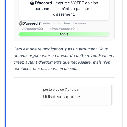
🗳️
D'accord
: exprime VOTRE opinion
personnelle — n'influe pas sur le
classement.
🗳️
D'accord ?
· votre opinion, hors classement
✓
D'accord
20
✗
Pas d'accord
0
100%
Ceci est une revendication, pas un argument. Vous
pouvez argumenter en faveur de cette revendication :
créez autant d'arguments que necessaire, mais n'en
combinez pas plusieurs en un seul !
posté
plus de 7 ans
par :
Utilisateur supprimé