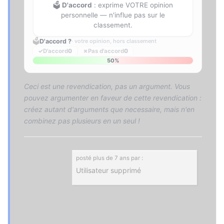
🗳️
D'accord
: exprime VOTRE opinion
personnelle — n'influe pas sur le
classement.
🗳️
D'accord ?
· votre opinion, hors classement
✓
D'accord
0
✗
Pas d'accord
0
50%
Ceci est une revendication, pas un argument. Vous
pouvez argumenter en faveur de cette revendication :
créez autant d'arguments que necessaire, mais n'en
combinez pas plusieurs en un seul !
posté
plus de 7 ans
par :
Utilisateur supprimé