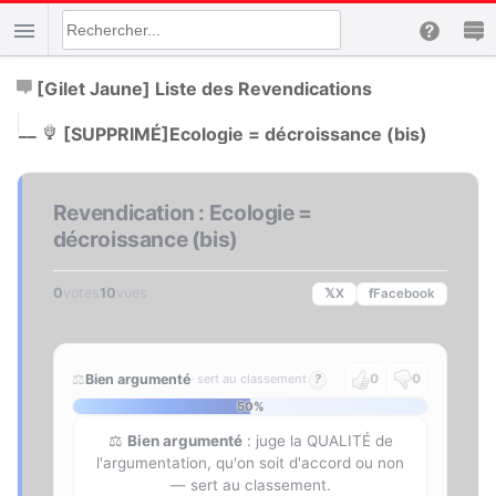
[Gilet Jaune] Liste des Revendications
|
__
[SUPPRIMÉ]
Ecologie = décroissance (bis)
Revendication : Ecologie =
décroissance (bis)
0
votes
10
vues
𝕏
X
f
Facebook
⚖️
Bien argumenté
· sert au classement
?
0
0
50%
⚖️
Bien argumenté
: juge la QUALITÉ de
l'argumentation, qu'on soit d'accord ou non
— sert au classement.