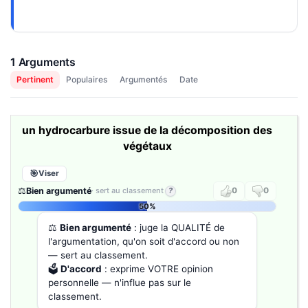
1 Arguments
Pertinent
Populaires
Argumentés
Date
un hydrocarbure issue de la décomposition des
végétaux
Viser
⚖️
Bien argumenté
· sert au classement
?
0
0
50%
⚖️
Bien argumenté
: juge la QUALITÉ de
l'argumentation, qu'on soit d'accord ou non
— sert au classement.
🗳️
D'accord
: exprime VOTRE opinion
personnelle — n'influe pas sur le
classement.