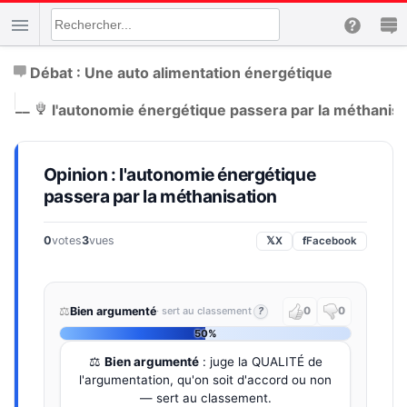
Débat : Une auto alimentation énergétique
|
__
l'autonomie énergétique passera par la méthanisa
Opinion : l'autonomie énergétique
passera par la méthanisation
0
votes
3
vues
𝕏
X
f
Facebook
⚖️
Bien argumenté
· sert au classement
?
0
0
50%
⚖️
Bien argumenté
: juge la QUALITÉ de
l'argumentation, qu'on soit d'accord ou non
— sert au classement.