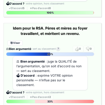
🗳️
D'accord ?
· votre opinion, hors classement
✓
D'accord
5
✗
Pas d'accord
0
100%
Idem pour le RSA. Pères et mères au foyer
travaillent, et méritent un revenu.
Viser
⚖️
Bien argumenté
· sert au classement
?
0
0
50%
⚖️
Bien argumenté
: juge la QUALITÉ de
l'argumentation, qu'on soit d'accord ou non
— sert au classement.
🗳️
D'accord
: exprime VOTRE opinion
personnelle — n'influe pas sur le
classement.
🗳️
D'accord ?
· votre opinion, hors classement
✓
D'accord
1
✗
Pas d'accord
2
33%