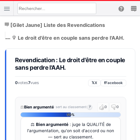
[Gilet Jaune] Liste des Revendications
|
__
Le droit d'être en couple sans perdre l'AAH.
Revendication : Le droit d'être en couple
sans perdre l'AAH.
0
votes
7
vues
𝕏
X
f
Facebook
⚖️
Bien argumenté
· sert au classement
?
0
0
50%
⚖️
Bien argumenté
: juge la QUALITÉ de
l'argumentation, qu'on soit d'accord ou non
— sert au classement.