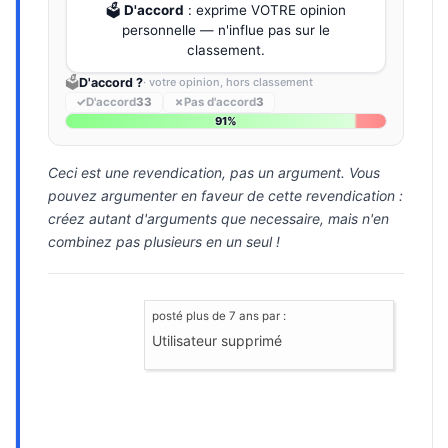
🗳️
D'accord
: exprime VOTRE opinion
personnelle — n'influe pas sur le
classement.
🗳️
D'accord ?
· votre opinion, hors classement
✓
D'accord
33
✗
Pas d'accord
3
91%
Ceci est une revendication, pas un argument. Vous
pouvez argumenter en faveur de cette revendication :
créez autant d'arguments que necessaire, mais n'en
combinez pas plusieurs en un seul !
posté
plus de 7 ans
par :
Utilisateur supprimé