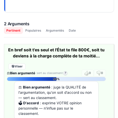
2 Arguments
Pertinent
Populaires
Argumentés
Date
En bref soit t'es seul et l'État te file 800€, soit tu
deviens à la charge complète de ta moitié...
Viser
⚖️
Bien argumenté
· sert au classement
?
0
0
50%
⚖️
Bien argumenté
: juge la QUALITÉ de
l'argumentation, qu'on soit d'accord ou non
— sert au classement.
🗳️
D'accord
: exprime VOTRE opinion
personnelle — n'influe pas sur le
classement.