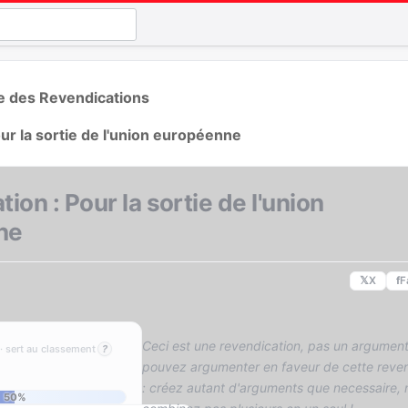
te des Revendications
ur la sortie de l'union européenne
ion : Pour la sortie de l'union
ne
𝕏
X
f
F
Ceci est une revendication, pas un argument
· sert au classement
?
pouvez argumenter en faveur de cette reven
: créez autant d'arguments que necessaire, 
50%