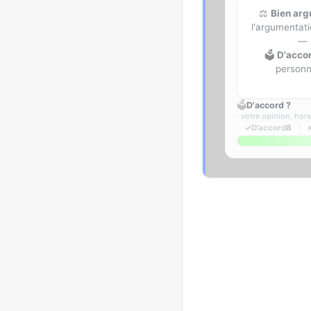
⚖️
Bien ar
l'argumentati
— 
🗳️
D'acco
personne
🗳️
D'accord ?
· votre opinion, hor
✓
D'accord
8