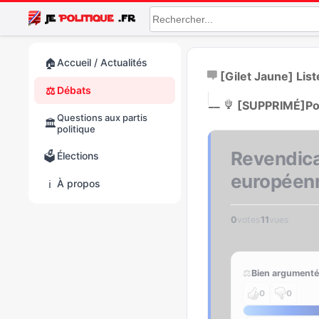
🏠
Accueil / Actualités
[Gilet Jaune] Lis
⚖️
Débats
|
__
[SUPPRIMÉ]
Po
Questions aux partis
🏛️
politique
Revendicat
🗳️
Élections
européen
ℹ️
À propos
0
votes
11
vues
⚖️
Bien argumenté
0
0