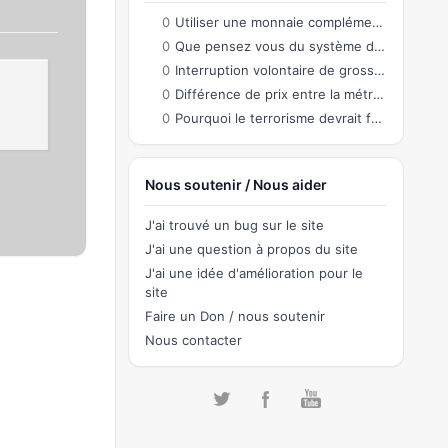
0
Utiliser une monnaie complémentaire co-créée par les citoyens permettant des échanges
0
Que pensez vous du système de connection sur le site?
0
Interruption volontaire de grossesse
0
Différence de prix entre la métropole et l'Outre-Mer
0
Pourquoi le terrorisme devrait faire partie de notre quotidien ?
Nous soutenir / Nous aider
J'ai trouvé un bug sur le site
J'ai une question à propos du site
J'ai une idée d'amélioration pour le
site
Faire un Don / nous soutenir
Nous contacter