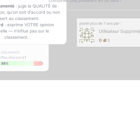
combinez pas plusieurs en un seul !
gumenté
: juge la QUALITÉ de
on, qu'on soit d'accord ou non
sert au classement.
posté
plus de 7 ans
par :
rd
: exprime VOTRE opinion
lle — n'influe pas sur le
Utilisateur Supprimé
classement.
0
3
s classement
✗
Pas d'accord
1
88%