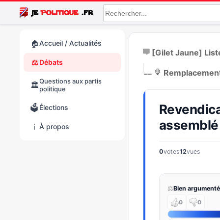
🏠
Accueil / Actualités
[Gilet Jaune] Lis
⚖️
Débats
|
__
Remplacement 
Questions aux partis
🏛️
politique
Revendica
🗳️
Élections
assemblé
ℹ️
À propos
0
votes
12
vues
⚖️
Bien argumenté
0
0