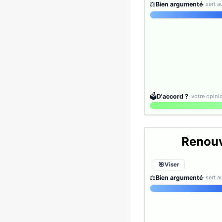
⚖️
Bien argumenté
· sert 
🗳️
D'accord ?
· votre opin
Renouv
Viser
⚖️
Bien argumenté
· sert 