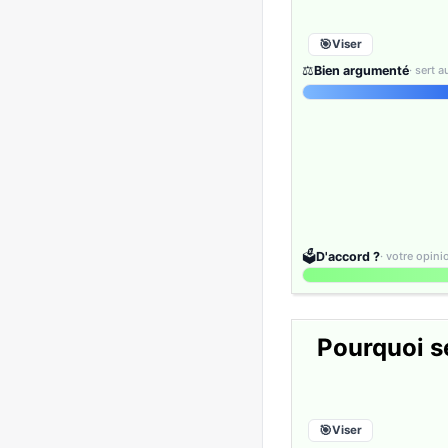
Viser
⚖️
Bien argumenté
· sert 
🗳️
D'accord ?
· votre opin
Pourquoi se
Viser