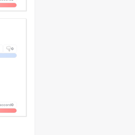
0
'accord
0