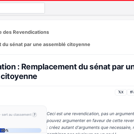
te des Revendications
du sénat par une assemblé citoyenne
tion : Remplacement du sénat par u
 citoyenne
𝕏
X
f
F
Ceci est une revendication, pas un argument
· sert au classement
?
pouvez argumenter en faveur de cette reven
: créez autant d'arguments que necessaire, 
50%