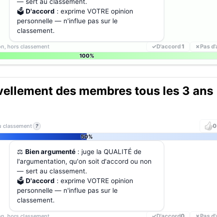
— sert au classement.
🗳️
D'accord
: exprime VOTRE opinion
personnelle — n'influe pas sur le
classement.
ion, hors classement
✓
D'accord
1
✗
Pas d
100%
ellement des membres tous les 3 ans
au classement
?
0
50%
⚖️
Bien argumenté
: juge la QUALITÉ de
l'argumentation, qu'on soit d'accord ou non
— sert au classement.
🗳️
D'accord
: exprime VOTRE opinion
personnelle — n'influe pas sur le
classement.
ion, hors classement
✓
D'accord
0
✗
Pas d