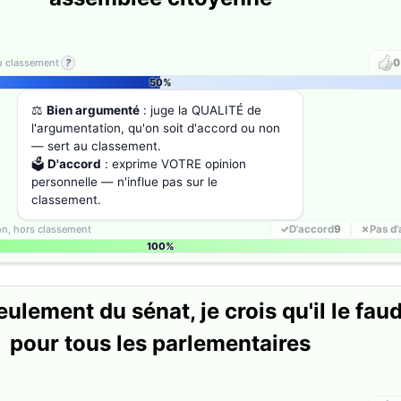
au classement
?
0
50%
⚖️
Bien argumenté
: juge la QUALITÉ de
l'argumentation, qu'on soit d'accord ou non
— sert au classement.
🗳️
D'accord
: exprime VOTRE opinion
personnelle — n'influe pas sur le
classement.
ion, hors classement
✓
D'accord
9
✗
Pas d
100%
ulement du sénat, je crois qu'il le faud
pour tous les parlementaires