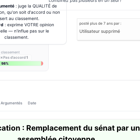
combinez pas plusieurs en un seul !
gumenté
: juge la QUALITÉ de
on, qu'on soit d'accord ou non
sert au classement.
posté
plus de 7 ans
par :
rd
: exprime VOTRE opinion
lle — n'influe pas sur le
Utilisateur supprimé
classement.
s classement
✗
Pas d'accord
1
98%
Argumentés
Date
ation : Remplacement du sénat par u
assemblée citoyenne