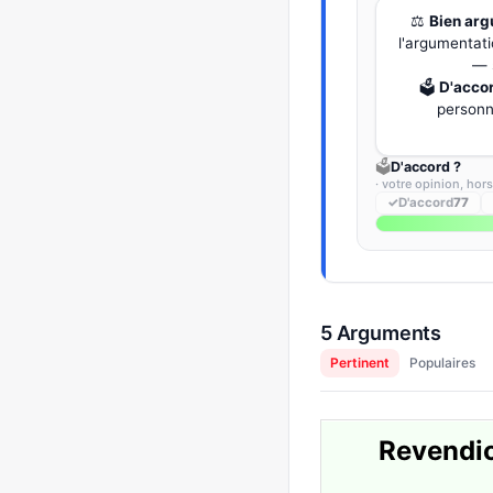
⚖️
Bien ar
l'argumentati
— 
🗳️
D'acco
personne
🗳️
D'accord ?
· votre opinion, hor
✓
D'accord
77
5 Arguments
Pertinent
Populaires
Revendic