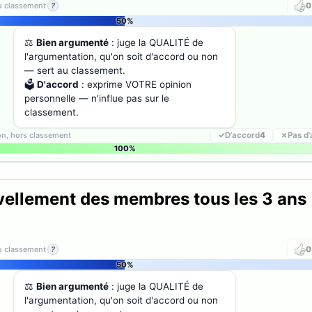
au classement
?
0
50%
⚖️
Bien argumenté
: juge la QUALITÉ de
l'argumentation, qu'on soit d'accord ou non
— sert au classement.
🗳️
D'accord
: exprime VOTRE opinion
personnelle — n'influe pas sur le
classement.
ion, hors classement
✓
D'accord
4
✗
Pas d
100%
ellement des membres tous les 3 ans
au classement
?
0
50%
⚖️
Bien argumenté
: juge la QUALITÉ de
l'argumentation, qu'on soit d'accord ou non