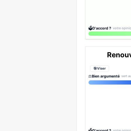
🗳️
D'accord ?
· votre opin
Renouv
Viser
⚖️
Bien argumenté
· sert 
🗳️
D'accord ?
· votre opin