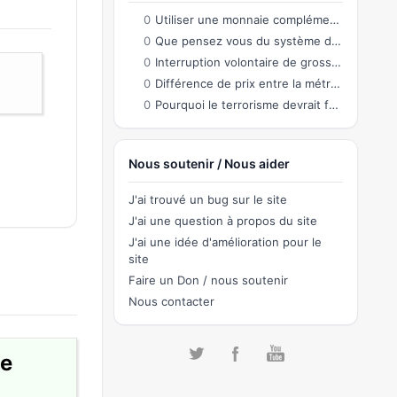
0
Utiliser une monnaie complémentaire co-créée par les citoyens permettant des échanges
0
Que pensez vous du système de connection sur le site?
0
Interruption volontaire de grossesse
0
Différence de prix entre la métropole et l'Outre-Mer
0
Pourquoi le terrorisme devrait faire partie de notre quotidien ?
Nous soutenir / Nous aider
J'ai trouvé un bug sur le site
J'ai une question à propos du site
J'ai une idée d'amélioration pour le
site
Faire un Don / nous soutenir
Nous contacter
ne