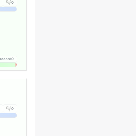
0
'accord
0
0