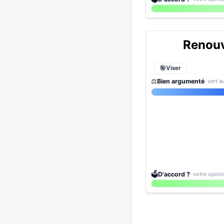
Renouv
Viser
⚖️
Bien argumenté
· sert 
🗳️
D'accord ?
· votre opin