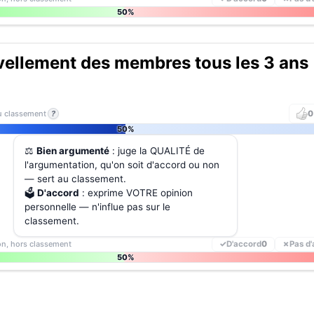
50%
ellement des membres tous les 3 ans
au classement
?
0
50%
⚖️
Bien argumenté
: juge la QUALITÉ de
l'argumentation, qu'on soit d'accord ou non
— sert au classement.
🗳️
D'accord
: exprime VOTRE opinion
personnelle — n'influe pas sur le
classement.
ion, hors classement
✓
D'accord
0
✗
Pas d
50%