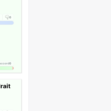
0
'accord
0
rait