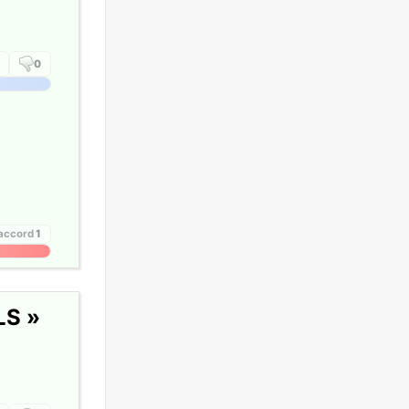
0
'accord
1
LS »