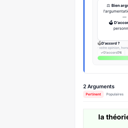
⚖️
Bien ar
l'argumentati
— 
🗳️
D'acco
personne
🗳️
D'accord ?
· votre opinion, hor
✓
D'accord
74
2 Arguments
Pertinent
Populaires
la théori