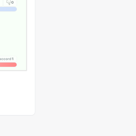
0
'accord
1