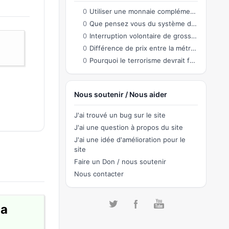
0
Utiliser une monnaie complémentaire co-créée par les citoyens permettant des échanges
0
Que pensez vous du système de connection sur le site?
0
Interruption volontaire de grossesse
0
Différence de prix entre la métropole et l'Outre-Mer
0
Pourquoi le terrorisme devrait faire partie de notre quotidien ?
Nous soutenir / Nous aider
J'ai trouvé un bug sur le site
J'ai une question à propos du site
J'ai une idée d'amélioration pour le
site
Faire un Don / nous soutenir
Nous contacter
la