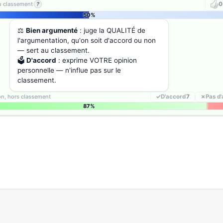
au classement
?
0
50%
⚖️
Bien argumenté
: juge la QUALITÉ de
l'argumentation, qu'on soit d'accord ou non
— sert au classement.
🗳️
D'accord
: exprime VOTRE opinion
personnelle — n'influe pas sur le
classement.
ion, hors classement
✓
D'accord
7
✗
Pas d
87%