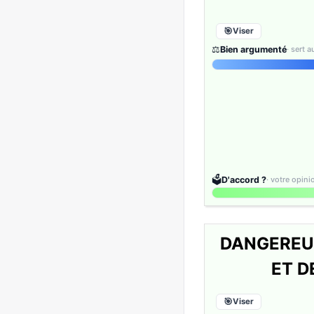
Viser
⚖️
Bien argumenté
· sert 
🗳️
D'accord ?
· votre opin
DANGEREUS
ET D
Viser