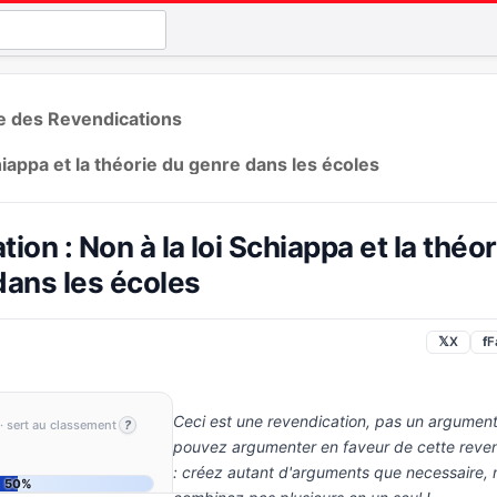
te des Revendications
hiappa et la théorie du genre dans les écoles
ion : Non à la loi Schiappa et la théor
dans les écoles
𝕏
X
f
F
Ceci est une revendication, pas un argument
· sert au classement
?
pouvez argumenter en faveur de cette reven
: créez autant d'arguments que necessaire, 
50%