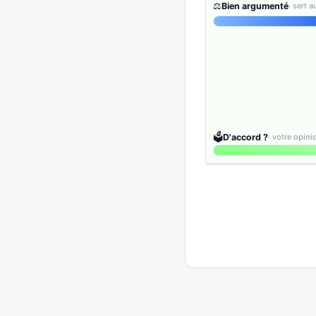
⚖️
Bien argumenté
· sert 
🗳️
D'accord ?
· votre opin