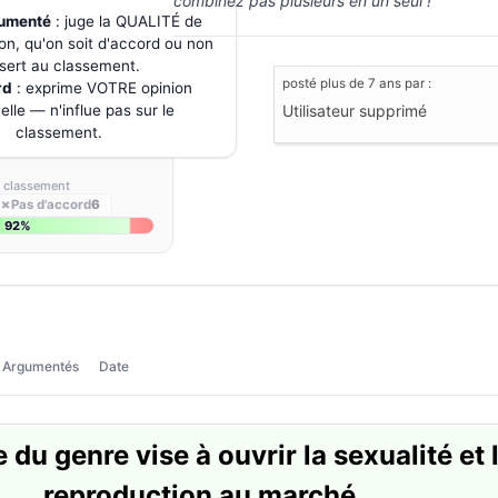
combinez pas plusieurs en un seul !
gumenté
: juge la QUALITÉ de
on, qu'on soit d'accord ou non
sert au classement.
posté
plus de 7 ans
par :
rd
: exprime VOTRE opinion
lle — n'influe pas sur le
Utilisateur supprimé
classement.
s classement
✗
Pas d'accord
6
92%
Argumentés
Date
e du genre vise à ouvrir la sexualité et 
reproduction au marché