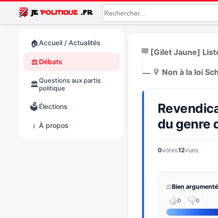
🏠
Accueil / Actualités
[Gilet Jaune] Lis
⚖️
Débats
|
__
Non à la loi Sc
Questions aux partis
🏛️
politique
Revendicat
🗳️
Élections
du genre 
ℹ️
À propos
0
votes
12
vues
⚖️
Bien argumenté
0
0