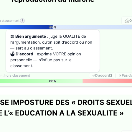
au classement
?
0
50%
⚖️
Bien argumenté
: juge la QUALITÉ de
l'argumentation, qu'on soit d'accord ou non
— sert au classement.
🗳️
D'accord
: exprime VOTRE opinion
personnelle — n'influe pas sur le
classement.
ion, hors classement
✓
D'accord
2
✗
Pas d
66%
E IMPOSTURE DES « DROITS SEXUE
E L’« EDUCATION A LA SEXUALITE »