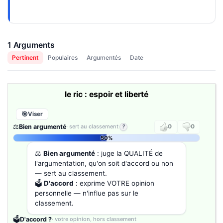
1 Arguments
Pertinent
Populaires
Argumentés
Date
le ric : espoir et liberté
Viser
⚖️
Bien argumenté
· sert au classement
?
0
0
50%
⚖️
Bien argumenté
: juge la QUALITÉ de
l'argumentation, qu'on soit d'accord ou non
— sert au classement.
🗳️
D'accord
: exprime VOTRE opinion
personnelle — n'influe pas sur le
classement.
🗳️
D'accord ?
· votre opinion, hors classement