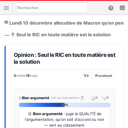
Lundi 10 décembre allocution de Macron qu'en pense
|
__
Seul le RIC en toute matière est la solution
Opinion : Seul le RIC en toute matière est
la solution
0
votes
16
vues
𝕏
X
f
Facebook
⚖️
Bien argumenté
· sert au classement
?
0
0
50%
⚖️
Bien argumenté
: juge la QUALITÉ de
l'argumentation, qu'on soit d'accord ou non
— sert au classement.