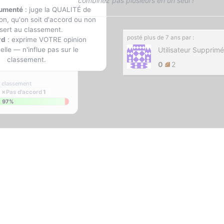
combinez pas plusieurs en un seul !
gumenté
: juge la QUALITÉ de
on, qu'on soit d'accord ou non
sert au classement.
posté
plus de 7 ans
par :
rd
: exprime VOTRE opinion
lle — n'influe pas sur le
Utilisateur Supprimé
classement.
0
2
s classement
✗
Pas d'accord
1
97%