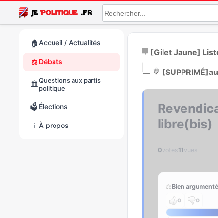
🏠
Accueil / Actualités
[Gilet Jaune] Lis
⚖️
Débats
|
__
[SUPPRIMÉ]
au
Questions aux partis
🏛️
politique
Revendicat
🗳️
Élections
libre(bis)
ℹ️
À propos
0
votes
11
vues
⚖️
Bien argumenté
0
0