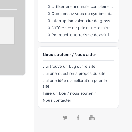
0
Utiliser une monnaie complémentaire co-créée par les citoyens permettant des échanges
0
Que pensez vous du système de connection sur le site?
0
Interruption volontaire de grossesse
0
Différence de prix entre la métropole et l'Outre-Mer
0
Pourquoi le terrorisme devrait faire partie de notre quotidien ?
Nous soutenir / Nous aider
J'ai trouvé un bug sur le site
J'ai une question à propos du site
J'ai une idée d'amélioration pour le
site
Faire un Don / nous soutenir
Nous contacter