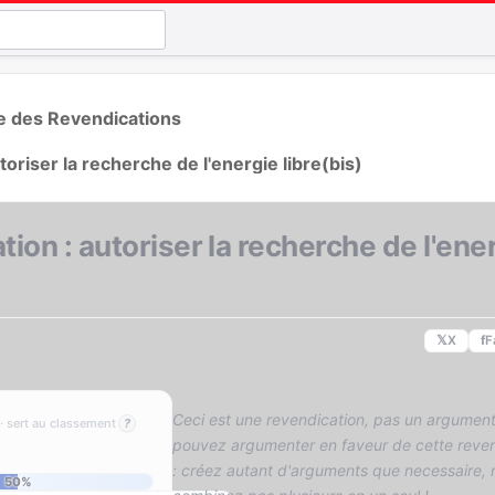
te des Revendications
toriser la recherche de l'energie libre(bis)
ion : autoriser la recherche de l'ene
𝕏
X
f
F
Ceci est une revendication, pas un argument
· sert au classement
?
pouvez argumenter en faveur de cette reven
: créez autant d'arguments que necessaire, 
50%