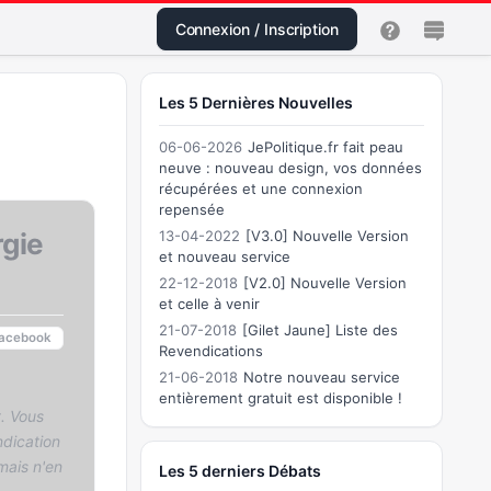
Connexion / Inscription
Les 5 Dernières Nouvelles
06-06-2026
JePolitique.fr fait peau
neuve : nouveau design, vos données
récupérées et une connexion
repensée
rgie
13-04-2022
[V3.0] Nouvelle Version
et nouveau service
22-12-2018
[V2.0] Nouvelle Version
et celle à venir
21-07-2018
[Gilet Jaune] Liste des
acebook
Revendications
21-06-2018
Notre nouveau service
entièrement gratuit est disponible !
. Vous
dication
mais n'en
Les 5 derniers Débats