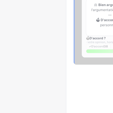
⚖️
Bien ar
l'argumentati
— 
🗳️
D'acco
personne
🗳️
D'accord ?
· votre opinion, hor
✓
D'accord
38