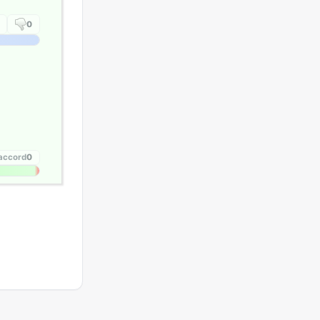
0
'accord
0