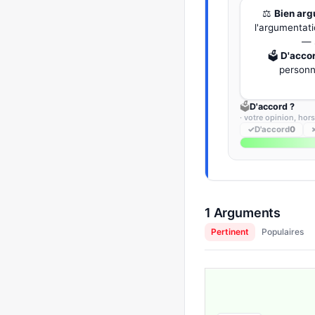
⚖️
Bien ar
l'argumentati
— 
🗳️
D'acco
personne
🗳️
D'accord ?
· votre opinion, hor
✓
D'accord
0
1 Arguments
Pertinent
Populaires