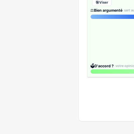
Viser
⚖️
Bien argumenté
· sert 
🗳️
D'accord ?
· votre opin