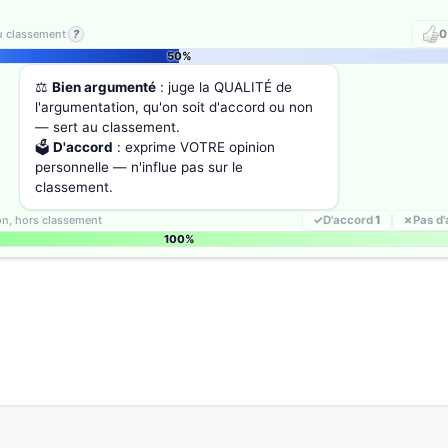
au classement
?
0
50%
⚖️
Bien argumenté
: juge la QUALITÉ de
l'argumentation, qu'on soit d'accord ou non
— sert au classement.
🗳️
D'accord
: exprime VOTRE opinion
personnelle — n'influe pas sur le
classement.
ion, hors classement
✓
D'accord
1
✗
Pas d
100%