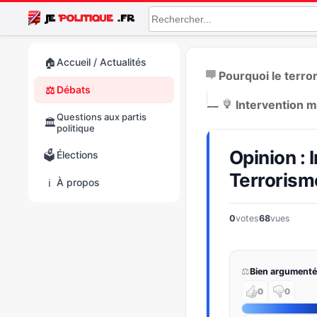
🏠
Accueil / Actualités
Pourquoi le terror
⚖️
Débats
|
__
Intervention m
Questions aux partis
🏛️
politique
Opinion : 
🗳️
Élections
Terrorism
ℹ️
À propos
0
votes
68
vues
⚖️
Bien argumenté
0
0