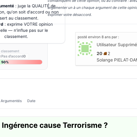
convainquent de cette opinion, ou au contraire : alle
gumenté
: juge la QUALITÉ de
argumenter un à un chaque argument de cette opinio
on, qu'on soit d'accord ou non
exprimer votre désaccord.
sert au classement.
rd
: exprime VOTRE opinion
lle — n'influe pas sur le
classement.
posté
environ 8 ans
par :
Utilisateur Supprimé
s classement
20
2
✗
Pas d'accord
0
Solange PIELAT-D
50%
Argumentés
Date
Ingérence cause Terrorisme ?