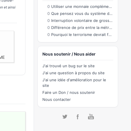
z contre-
0
Utiliser une monnaie complémentaire co-créée par les citoyens permettant des échanges
n et ainsi
0
Que pensez vous du système de connection sur le site?
0
Interruption volontaire de grossesse
0
Différence de prix entre la métropole et l'Outre-Mer
0
Pourquoi le terrorisme devrait faire partie de notre quotidien ?
Nous soutenir / Nous aider
AME
J'ai trouvé un bug sur le site
J'ai une question à propos du site
J'ai une idée d'amélioration pour le
site
Faire un Don / nous soutenir
Nous contacter