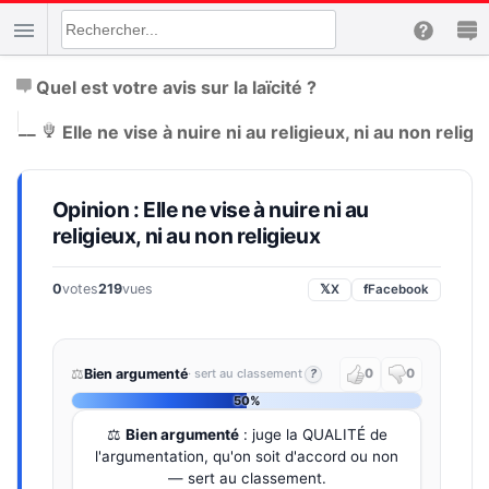
Quel est votre avis sur la laïcité ?
|
__
Elle ne vise à nuire ni au religieux, ni au non religi
Opinion : Elle ne vise à nuire ni au
religieux, ni au non religieux
0
votes
219
vues
𝕏
X
f
Facebook
⚖️
Bien argumenté
· sert au classement
?
0
0
50%
⚖️
Bien argumenté
: juge la QUALITÉ de
l'argumentation, qu'on soit d'accord ou non
— sert au classement.