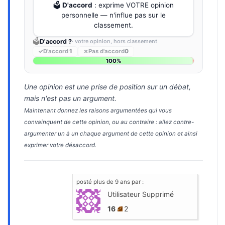
🗳️
D'accord
: exprime VOTRE opinion
personnelle — n'influe pas sur le
classement.
🗳️
D'accord ?
· votre opinion, hors classement
✓
D'accord
1
✗
Pas d'accord
0
100%
Une opinion est une prise de position sur un débat,
mais n'est pas un argument.
Maintenant donnez les raisons argumentées qui vous
convainquent de cette opinion, ou au contraire : allez contre-
argumenter un à un chaque argument de cette opinion et ainsi
exprimer votre désaccord.
posté
plus de 9 ans
par :
Utilisateur Supprimé
16
2