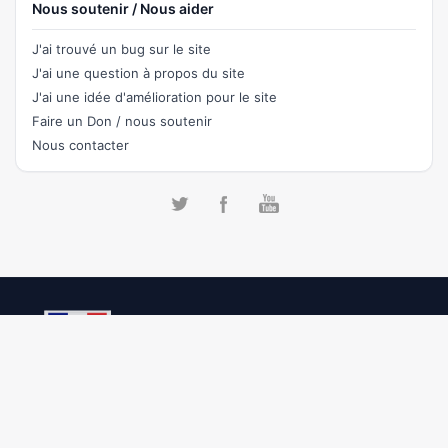
Nous soutenir / Nous aider
J'ai trouvé un bug sur le site
J'ai une question à propos du site
J'ai une idée d'amélioration pour le site
Faire un Don / nous soutenir
Nous contacter
Faire un tour
L'actu
Débattre
Aide
Charte
Nous contacter
Faire un don
Democracy process © 2026
JePolitique.fr
inspired by © 2026 stack
exchange inc; user contributions licensed under
cc by-sa 3.0
with
attribution required