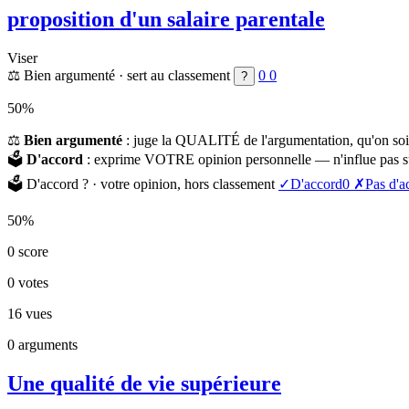
proposition d'un salaire parentale
Viser
⚖️
Bien argumenté
· sert au classement
0
0
?
50%
⚖️
Bien argumenté
: juge la QUALITÉ de l'argumentation, qu'on soi
🗳️
D'accord
: exprime VOTRE opinion personnelle — n'influe pas su
🗳️
D'accord ?
· votre opinion, hors classement
✓
D'accord
0
✗
Pas d'a
50%
0
score
0
votes
16
vues
0
arguments
Une qualité de vie supérieure