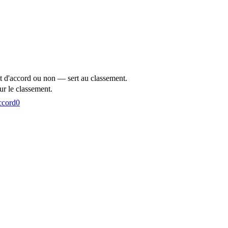
t d'accord ou non — sert au classement.
r le classement.
ccord
0