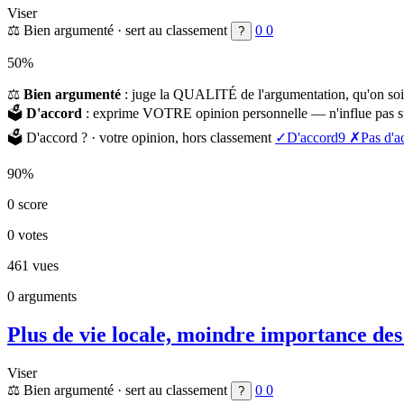
Viser
⚖️
Bien argumenté
· sert au classement
0
0
?
50%
⚖️
Bien argumenté
: juge la QUALITÉ de l'argumentation, qu'on soi
🗳️
D'accord
: exprime VOTRE opinion personnelle — n'influe pas su
🗳️
D'accord ?
· votre opinion, hors classement
✓
D'accord
9
✗
Pas d'a
90%
0
score
0
votes
461
vues
0
arguments
Plus de vie locale, moindre importance des 
Viser
⚖️
Bien argumenté
· sert au classement
0
0
?