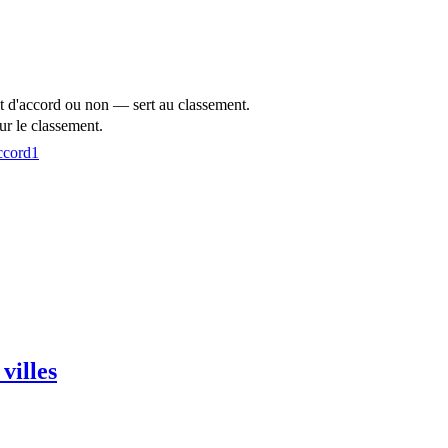
t d'accord ou non — sert au classement.
r le classement.
ccord
1
villes