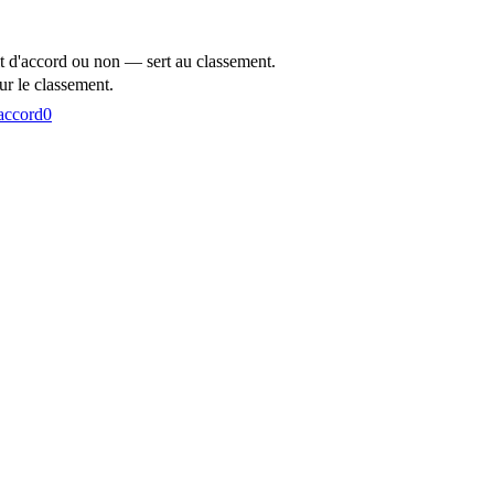
t d'accord ou non — sert au classement.
r le classement.
accord
0