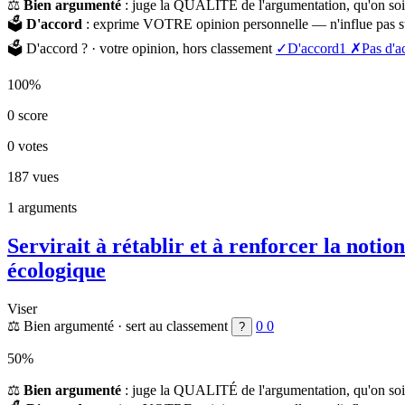
⚖️
Bien argumenté
: juge la QUALITÉ de l'argumentation, qu'on soi
🗳️
D'accord
: exprime VOTRE opinion personnelle — n'influe pas su
🗳️
D'accord ?
· votre opinion, hors classement
✓
D'accord
1
✗
Pas d'a
100%
0
score
0
votes
187
vues
1
arguments
Servirait à rétablir et à renforcer la noti
écologique
Viser
⚖️
Bien argumenté
· sert au classement
0
0
?
50%
⚖️
Bien argumenté
: juge la QUALITÉ de l'argumentation, qu'on soi