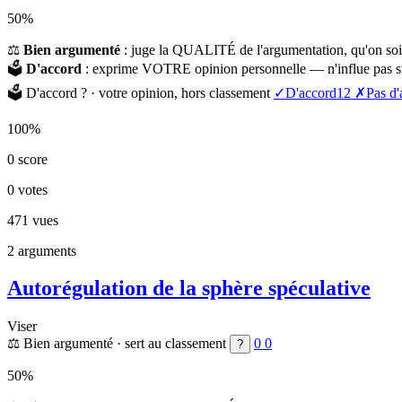
50%
⚖️
Bien argumenté
: juge la QUALITÉ de l'argumentation, qu'on soi
🗳️
D'accord
: exprime VOTRE opinion personnelle — n'influe pas su
🗳️
D'accord ?
· votre opinion, hors classement
✓
D'accord
12
✗
Pas d'
100%
0
score
0
votes
471
vues
2
arguments
Autorégulation de la sphère spéculative
Viser
⚖️
Bien argumenté
· sert au classement
0
0
?
50%