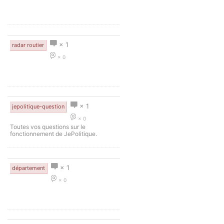
× 1
radar routier
× 0
× 1
jepolitique-question
× 0
Toutes vos questions sur le
fonctionnement de JePolitique.
× 1
département
× 0