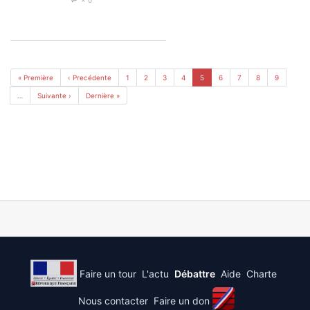
× 0
« Première
‹ Precédente
1
2
3
4
5
6
7
8
9
…
Suivante ›
Dernière »
Faire un tour
L'actu
Débattre
Aide
Charte
Nous contacter
Faire un don