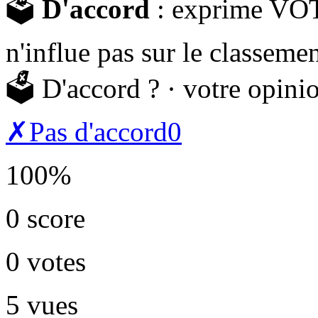
🗳️
D'accord
: exprime VOT
n'influe pas sur le classemen
🗳️
D'accord ?
· votre opini
✗
Pas d'accord
0
100%
0
score
0
votes
5
vues